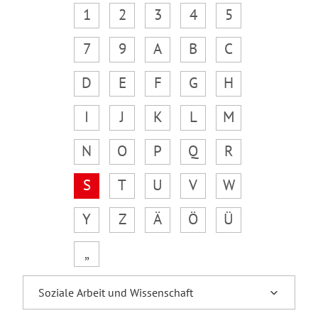
1
2
3
4
5
7
9
A
B
C
D
E
F
G
H
I
J
K
L
M
N
O
P
Q
R
S
T
U
V
W
Y
Z
Ä
Ö
Ü
„