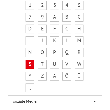
1
2
3
4
5
7
9
A
B
C
D
E
F
G
H
I
J
K
L
M
N
O
P
Q
R
S
T
U
V
W
Y
Z
Ä
Ö
Ü
„