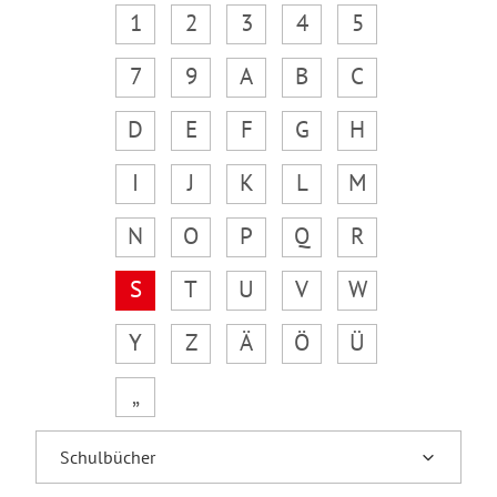
1
2
3
4
5
7
9
A
B
C
D
E
F
G
H
I
J
K
L
M
N
O
P
Q
R
S
T
U
V
W
Y
Z
Ä
Ö
Ü
„