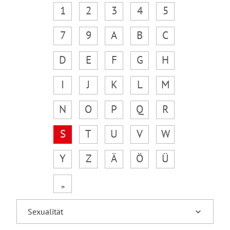
1
2
3
4
5
7
9
A
B
C
D
E
F
G
H
I
J
K
L
M
N
O
P
Q
R
S
T
U
V
W
Y
Z
Ä
Ö
Ü
„