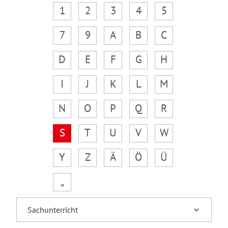
1
2
3
4
5
7
9
A
B
C
D
E
F
G
H
I
J
K
L
M
N
O
P
Q
R
S
T
U
V
W
Y
Z
Ä
Ö
Ü
„