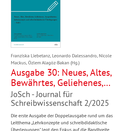
Franziska Liebetanz, Leonardo Dalessandro, Nicole
Mackus, Özlem Alagöz-Bakan (Hg.)
Ausgabe 30: Neues, Altes,
Bewährtes, Geliehenes,
Ausprobiertes:
JoSch - Journal für
Lehrkonzepte und
Schreibwissenschaft 2/2025
schreibdidaktische
Die erste Ausgabe der Doppelausgabe rund um das
Überlegungen - Teil I
Leitthema „Lehrkonzepte und schreibdidaktische
Überlegungen" legt den Fokus auf die Bandbreite