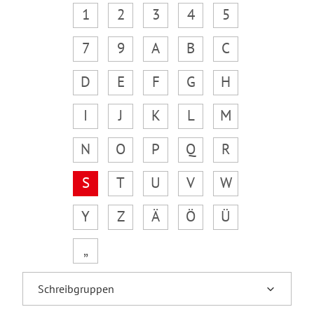
1
2
3
4
5
7
9
A
B
C
D
E
F
G
H
I
J
K
L
M
N
O
P
Q
R
S
T
U
V
W
Y
Z
Ä
Ö
Ü
„