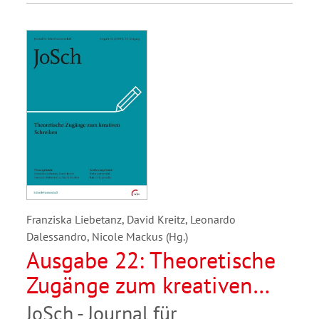
Franziska Liebetanz, David Kreitz, Leonardo
Dalessandro, Nicole Mackus (Hg.)
Ausgabe 22: Theoretische
Zugänge zum kreativen
Schreiben
JoSch - Journal für