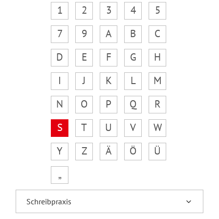
1
2
3
4
5
7
9
A
B
C
D
E
F
G
H
I
J
K
L
M
N
O
P
Q
R
S
T
U
V
W
Y
Z
Ä
Ö
Ü
„