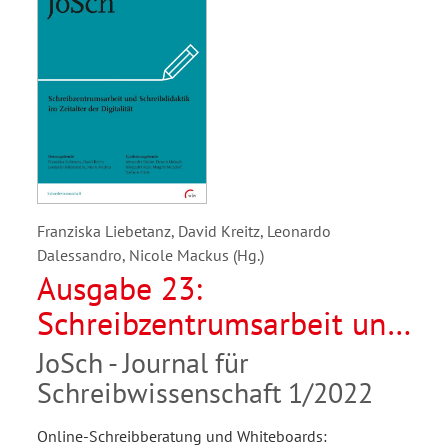
Franziska Liebetanz, David Kreitz, Leonardo
Dalessandro, Nicole Mackus (Hg.)
Ausgabe 23:
Schreibzentrumsarbeit und
Schreibdidaktik im
JoSch - Journal für
Zeitalter der Digitalität
Schreibwissenschaft 1/2022
Online-Schreibberatung und Whiteboards: