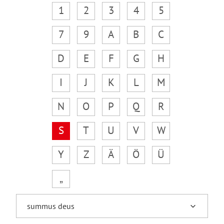
1
2
3
4
5
7
9
A
B
C
D
E
F
G
H
I
J
K
L
M
N
O
P
Q
R
S
T
U
V
W
Y
Z
Ä
Ö
Ü
„