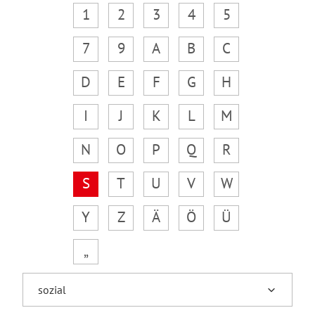
1
2
3
4
5
7
9
A
B
C
D
E
F
G
H
I
J
K
L
M
N
O
P
Q
R
S
T
U
V
W
Y
Z
Ä
Ö
Ü
„