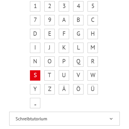
1
2
3
4
5
7
9
A
B
C
D
E
F
G
H
I
J
K
L
M
N
O
P
Q
R
S
T
U
V
W
Y
Z
Ä
Ö
Ü
„