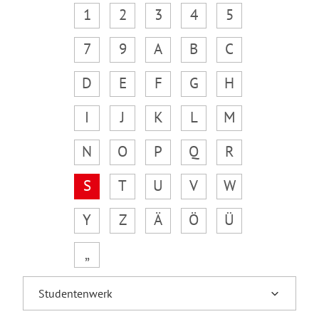
1
2
3
4
5
7
9
A
B
C
D
E
F
G
H
I
J
K
L
M
N
O
P
Q
R
S
T
U
V
W
Y
Z
Ä
Ö
Ü
„