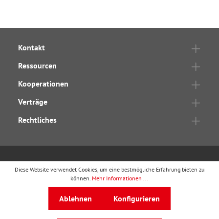
Kontakt
Ressourcen
Kooperationen
Verträge
Rechtliches
wbv Publikation
ist ein Geschäftsbereich von
wbv
Diese Website verwendet Cookies, um eine bestmögliche Erfahrung bieten zu
können.
Mehr Informationen ...
Media
Auf dem Esch 4 · 33619 Bielefeld · Telefon
0521
Ablehnen
Konfigurieren
91101-0
·
service@wbv.de