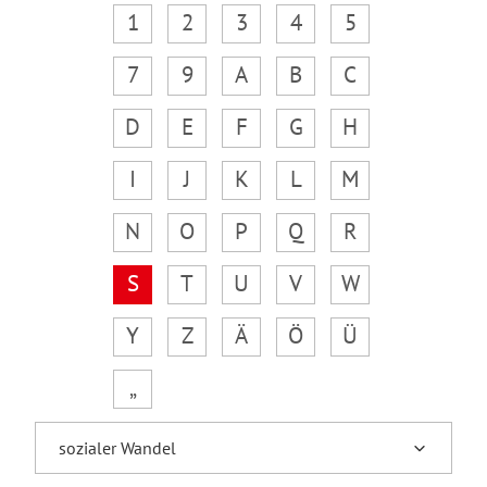
1
2
3
4
5
7
9
A
B
C
D
E
F
G
H
I
J
K
L
M
N
O
P
Q
R
S
T
U
V
W
Y
Z
Ä
Ö
Ü
„