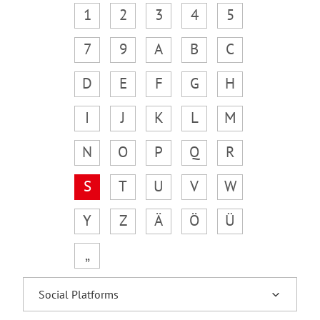
1
2
3
4
5
7
9
A
B
C
D
E
F
G
H
I
J
K
L
M
N
O
P
Q
R
S
T
U
V
W
Y
Z
Ä
Ö
Ü
„