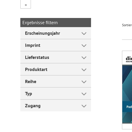
„
Forum Arbeitslehre
Ergebnisse filtern
Sortie
Erscheinungsjahr
Imprint
Lieferstatus
Produktart
Reihe
Typ
Zugang