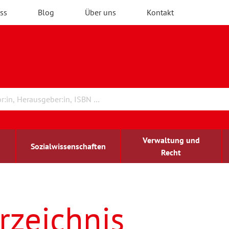
ss
Blog
Über uns
Kontakt
Verwaltung und
Sozialwissenschaften
Recht
rchitektur
ildungsforschung
irchenrecht
Erwachsenenbildung
blind-sehbehindert
rzeichnis