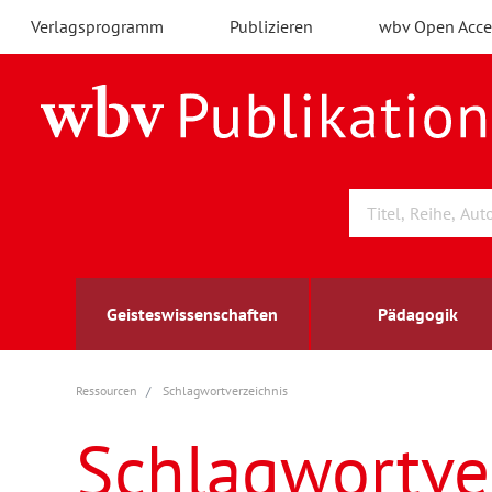
Verlagsprogramm
Publizieren
wbv Open Acce
Geisteswissenschaften
Pädagogik
Ressourcen
Schlagwortverzeichnis
Archäologie
Arbeitsmarktforschung
Berufs- und Wirtschaftspädagogik
Außenwirtschaft
berufsbildung
A
B
K
Schlagwortve