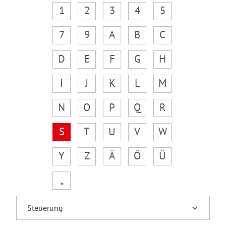
1
2
3
4
5
7
9
A
B
C
D
E
F
G
H
I
J
K
L
M
N
O
P
Q
R
S
T
U
V
W
Y
Z
Ä
Ö
Ü
„