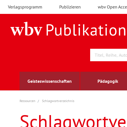
Verlagsprogramm
Publizieren
wbv Open Acce
Geisteswissenschaften
Pädagogik
Ressourcen
Schlagwortverzeichnis
Archäologie
Arbeitsmarktforschung
Berufs- und Wirtschaftspädagogik
Außenwirtschaft
berufsbildung
A
B
K
Schlagwortve