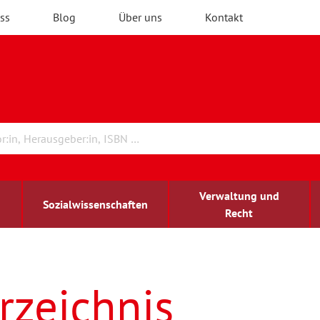
ss
Blog
Über uns
Kontakt
Verwaltung und
Sozialwissenschaften
Recht
rchitektur
ildungsforschung
irchenrecht
Erwachsenenbildung
blind-sehbehindert
rzeichnis