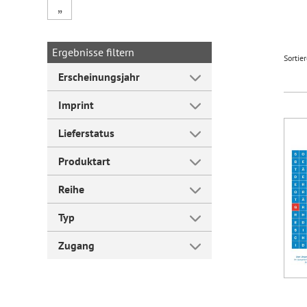
„
Forum Arbeitslehre
Ergebnisse filtern
Sortie
Erscheinungsjahr
Imprint
Lieferstatus
Produktart
Reihe
Typ
Zugang