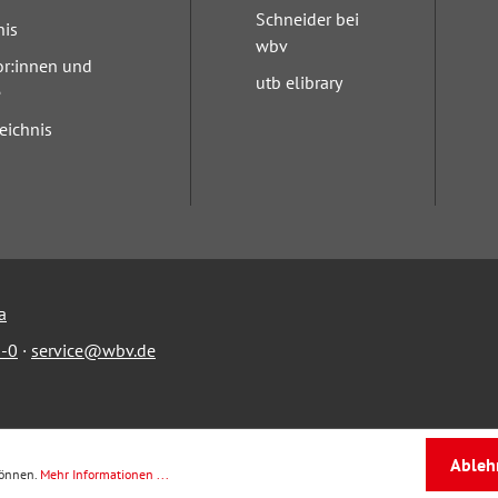
Schneider bei
nis
wbv
or:innen und
utb elibrary
e
eichnis
a
-0
·
service@wbv.de
Ableh
können.
Mehr Informationen ...