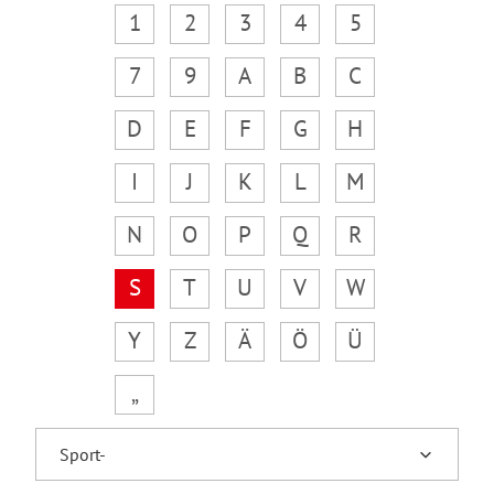
1
2
3
4
5
7
9
A
B
C
D
E
F
G
H
I
J
K
L
M
N
O
P
Q
R
S
T
U
V
W
Y
Z
Ä
Ö
Ü
„