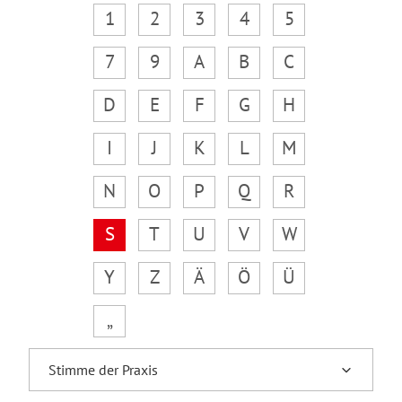
1
2
3
4
5
7
9
A
B
C
D
E
F
G
H
I
J
K
L
M
N
O
P
Q
R
S
T
U
V
W
Y
Z
Ä
Ö
Ü
„