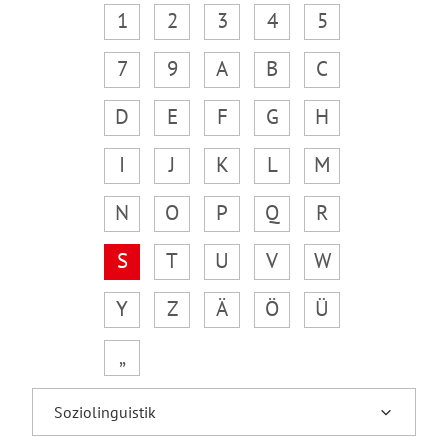
1
2
3
4
5
7
9
A
B
C
D
E
F
G
H
I
J
K
L
M
N
O
P
Q
R
S
T
U
V
W
Y
Z
Ä
Ö
Ü
„