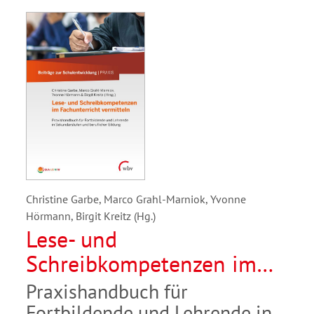
Christine Garbe, Marco Grahl-Marniok, Yvonne
Hörmann, Birgit Kreitz (Hg.)
Lese- und
Schreibkompetenzen im
Fachunterricht vermitteln
Praxishandbuch für
Fortbildende und Lehrende in