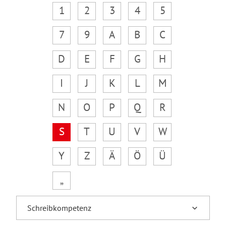
1
2
3
4
5
7
9
A
B
C
D
E
F
G
H
I
J
K
L
M
N
O
P
Q
R
S
T
U
V
W
Y
Z
Ä
Ö
Ü
„