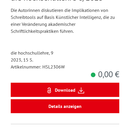
Schreibtools). Ein
Die Autorinnen diskutieren die Implikationen von
Framework für eine
Schreibtools auf Basis Künstlicher Intelligenz, die zu
zukunftsfähige Lehr- und
einer Veränderung akademischer
Schriftlichkeitspraktiken führen.
Prüfungspraxis
die hochschullehre, 9
2023, 15 S.
Artikelnummer: HSL2306W
0,00 €
Download
Details anzeigen