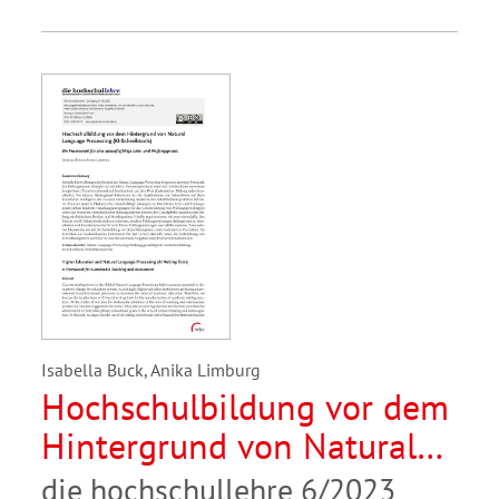
Isabella Buck, Anika Limburg
Hochschulbildung vor dem
Hintergrund von Natural
Language Processing (KI-
die hochschullehre 6/2023