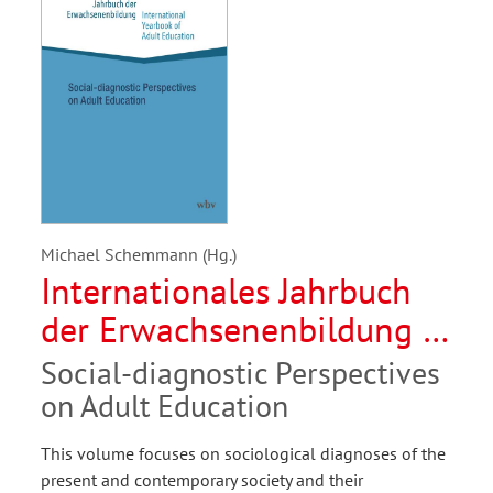
Michael Schemmann (Hg.)
Internationales Jahrbuch
der Erwachsenenbildung /
International Yearbook of
Social-diagnostic Perspectives
Adult Education 2025
on Adult Education
This volume focuses on sociological diagnoses of the
present and contemporary society and their