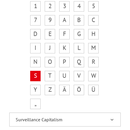
1
2
3
4
5
7
9
A
B
C
D
E
F
G
H
I
J
K
L
M
N
O
P
Q
R
S
T
U
V
W
Y
Z
Ä
Ö
Ü
„