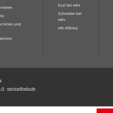
Eusl bei wbv
nnieren
Schneider bei
nis
wbv
or:innen und
utb elibrary
e
eichnis
a
-0
·
service@wbv.de