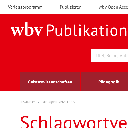
Verlagsprogramm
Publizieren
wbv Open Acce
Geisteswissenschaften
Pädagogik
Ressourcen
Schlagwortverzeichnis
Archäologie
Arbeitsmarktforschung
Berufs- und Wirtschaftspädagogik
Außenwirtschaft
berufsbildung
A
B
K
Schlagwortve