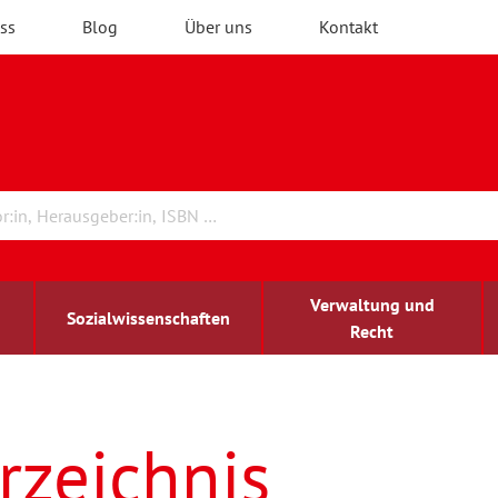
ss
Blog
Über uns
Kontakt
Verwaltung und
Sozialwissenschaften
Recht
rchitektur
ildungsforschung
irchenrecht
Erwachsenenbildung
blind-sehbehindert
rzeichnis