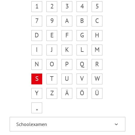
1
2
3
4
5
7
9
A
B
C
D
E
F
G
H
I
J
K
L
M
N
O
P
Q
R
S
T
U
V
W
Y
Z
Ä
Ö
Ü
„