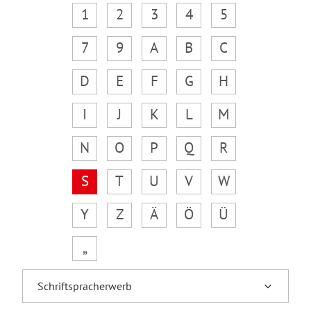
1
2
3
4
5
7
9
A
B
C
D
E
F
G
H
I
J
K
L
M
N
O
P
Q
R
S
T
U
V
W
Y
Z
Ä
Ö
Ü
„