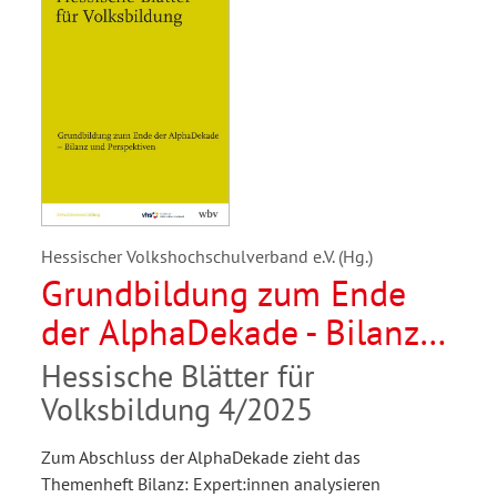
Hessischer Volkshochschulverband e.V. (Hg.)
Grundbildung zum Ende
der AlphaDekade - Bilanz
und Perspektiven
Hessische Blätter für
Volksbildung 4/2025
Zum Abschluss der AlphaDekade zieht das
Themenheft Bilanz: Expert:innen analysieren