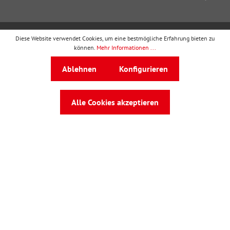
Diese Website verwendet Cookies, um eine bestmögliche Erfahrung bieten zu
wbv Publikation
ist ein Geschäftsbereich von
wbv
können.
Mehr Informationen ...
Media
Ablehnen
Konfigurieren
Auf dem Esch 4 · 33619 Bielefeld · Telefon
0521
91101-0
·
service@wbv.de
Alle Cookies akzeptieren
Folgen Sie uns auf: