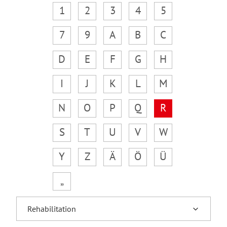
1
2
3
4
5
7
9
A
B
C
D
E
F
G
H
I
J
K
L
M
N
O
P
Q
R
S
T
U
V
W
Y
Z
Ä
Ö
Ü
„