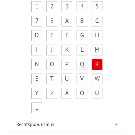
1
2
3
4
5
7
9
A
B
C
D
E
F
G
H
I
J
K
L
M
N
O
P
Q
R
S
T
U
V
W
Y
Z
Ä
Ö
Ü
„