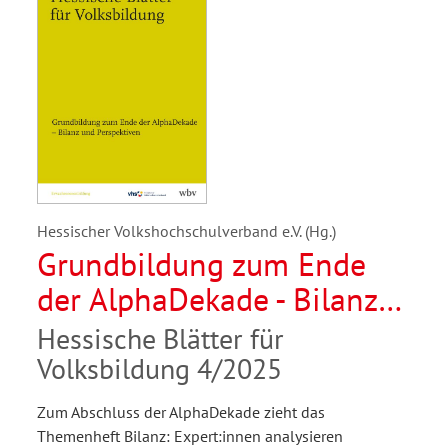
Hessischer Volkshochschulverband e.V. (Hg.)
Grundbildung zum Ende
der AlphaDekade - Bilanz
und Perspektiven
Hessische Blätter für
Volksbildung 4/2025
Zum Abschluss der AlphaDekade zieht das
Themenheft Bilanz: Expert:innen analysieren