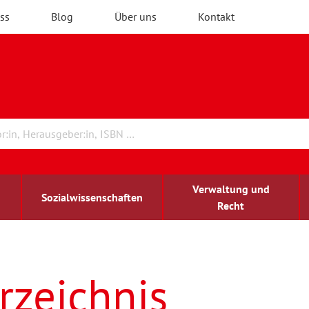
ss
Blog
Über uns
Kontakt
Verwaltung und
Sozialwissenschaften
Recht
rchitektur
ildungsforschung
irchenrecht
Erwachsenenbildung
blind-sehbehindert
rzeichnis