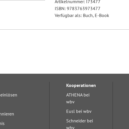
Artikelnummer: I73477
ISBN: 9783763973477
Verfügbar als: Buch, E-Book
Kooperationen
einlösen
ATHENA bei
wbv
Eusl bei wbv
nnieren
Schneider bei
nis
wbv