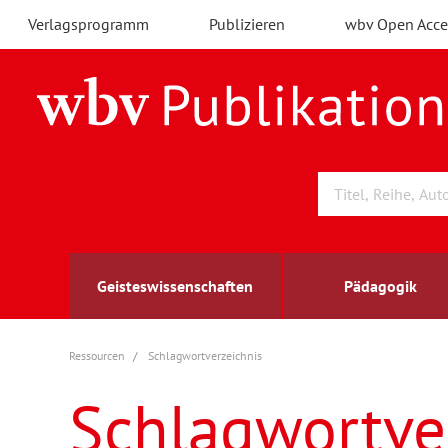
Verlagsprogramm
Publizieren
wbv Open Acce
Geisteswissenschaften
Pädagogik
Ressourcen
Schlagwortverzeichnis
Archäologie
Arbeitsmarktforschung
Berufs- und Wirtschaftspädagogik
Außenwirtschaft
berufsbildung
A
B
K
Schlagwortve