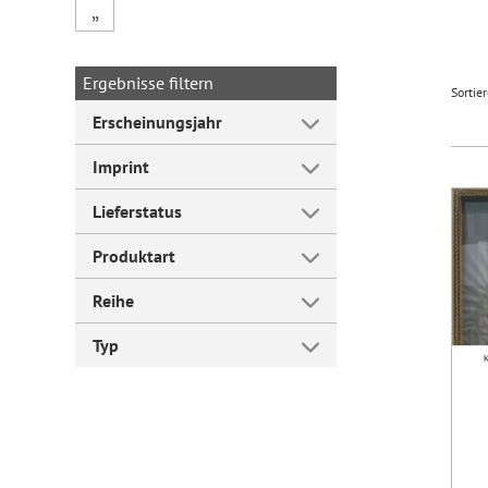
„
Forum Arbeitslehre
Ergebnisse filtern
Sortie
Erscheinungsjahr
Imprint
Lieferstatus
Produktart
Reihe
Typ