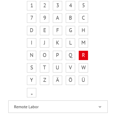
1
2
3
4
5
7
9
A
B
C
D
E
F
G
H
I
J
K
L
M
N
O
P
Q
R
S
T
U
V
W
Y
Z
Ä
Ö
Ü
„