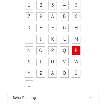
1
2
3
4
5
7
9
A
B
C
D
E
F
G
H
I
J
K
L
M
N
O
P
Q
R
S
T
U
V
W
Y
Z
Ä
Ö
Ü
„