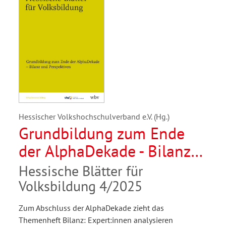
Hessischer Volkshochschulverband e.V. (Hg.)
Grundbildung zum Ende
der AlphaDekade - Bilanz
und Perspektiven
Hessische Blätter für
Volksbildung 4/2025
Zum Abschluss der AlphaDekade zieht das
Themenheft Bilanz: Expert:innen analysieren