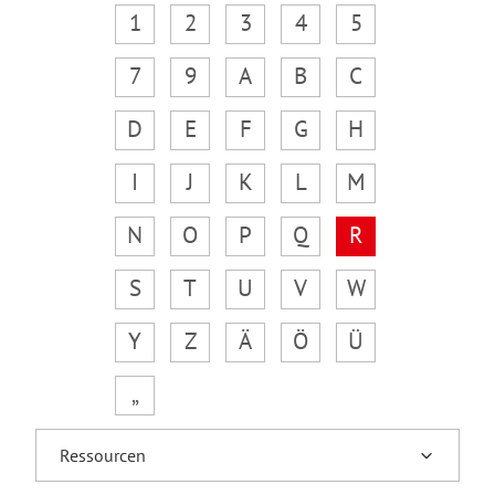
1
2
3
4
5
7
9
A
B
C
D
E
F
G
H
I
J
K
L
M
N
O
P
Q
R
S
T
U
V
W
Y
Z
Ä
Ö
Ü
„