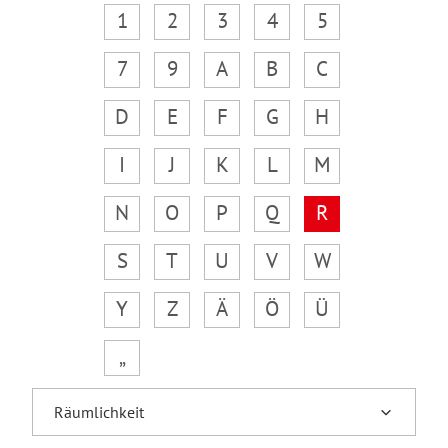
1
2
3
4
5
7
9
A
B
C
D
E
F
G
H
I
J
K
L
M
N
O
P
Q
R
S
T
U
V
W
Y
Z
Ä
Ö
Ü
„