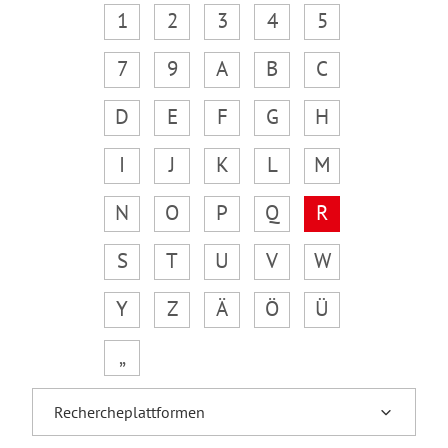
1
2
3
4
5
7
9
A
B
C
D
E
F
G
H
I
J
K
L
M
N
O
P
Q
R
S
T
U
V
W
Y
Z
Ä
Ö
Ü
„