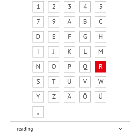
1
2
3
4
5
7
9
A
B
C
D
E
F
G
H
I
J
K
L
M
N
O
P
Q
R
S
T
U
V
W
Y
Z
Ä
Ö
Ü
„