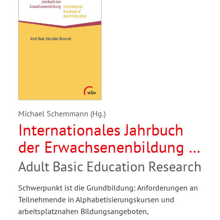
Michael Schemmann (Hg.)
Internationales Jahrbuch
der Erwachsenenbildung /
International Yearbook of
Adult Basic Education Research
Adult Education 2019
Schwerpunkt ist die Grundbildung: Anforderungen an
Teilnehmende in Alphabetisierungskursen und
arbeitsplatznahen Bildungsangeboten,