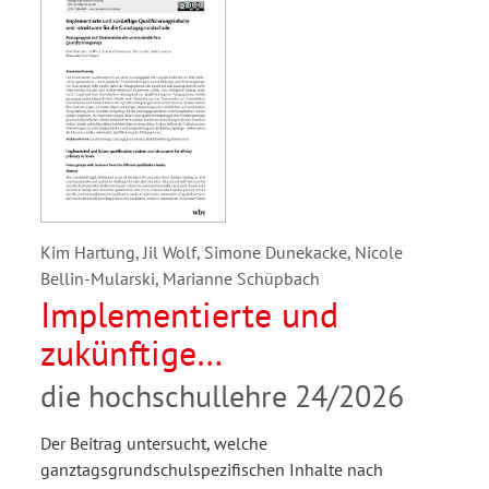
Kim Hartung, Jil Wolf, Simone Dunekacke, Nicole
Bellin-Mularski, Marianne Schüpbach
Implementierte und
zukünftige
Qualifizierungsinhalte und
die hochschullehre 24/2026
-strukturen für die
Der Beitrag untersucht, welche
Ganztagsgrundschule.
ganztagsgrundschulspezifischen Inhalte nach