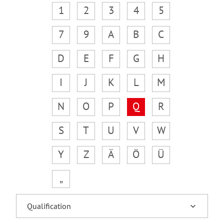
1
2
3
4
5
7
9
A
B
C
D
E
F
G
H
I
J
K
L
M
N
O
P
Q
R
S
T
U
V
W
Y
Z
Ä
Ö
Ü
„