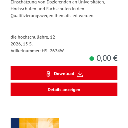
Fokusgruppen mit
Einschätzung von Dozierenden an Universitäten,
Hochschulen und Fachschulen in den
Dozierenden der
Qualifizierungswegen thematisiert werden.
unterschiedlichen
Qualifizierungswege
die hochschullehre, 12
2026, 15 S.
Artikelnummer: HSL2624W
0,00 €
Download
Details anzeigen