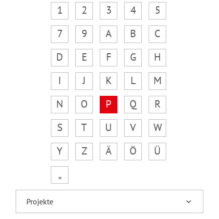
1
2
3
4
5
7
9
A
B
C
D
E
F
G
H
I
J
K
L
M
N
O
P
Q
R
S
T
U
V
W
Y
Z
Ä
Ö
Ü
„