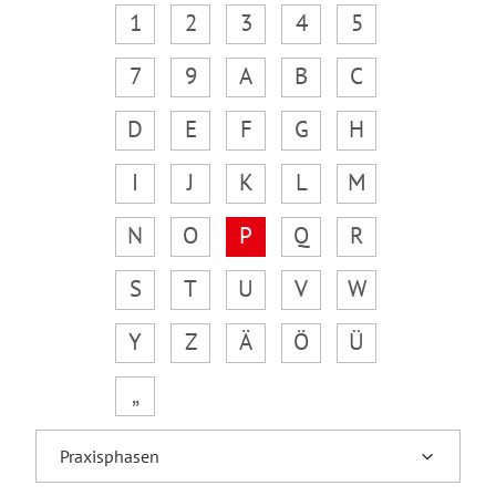
1
2
3
4
5
7
9
A
B
C
D
E
F
G
H
I
J
K
L
M
N
O
P
Q
R
S
T
U
V
W
Y
Z
Ä
Ö
Ü
„