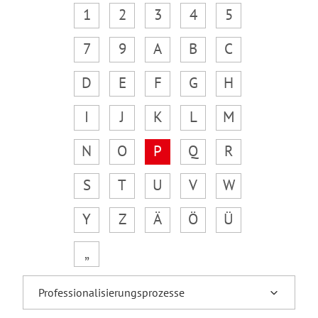
1
2
3
4
5
7
9
A
B
C
D
E
F
G
H
I
J
K
L
M
N
O
P
Q
R
S
T
U
V
W
Y
Z
Ä
Ö
Ü
„