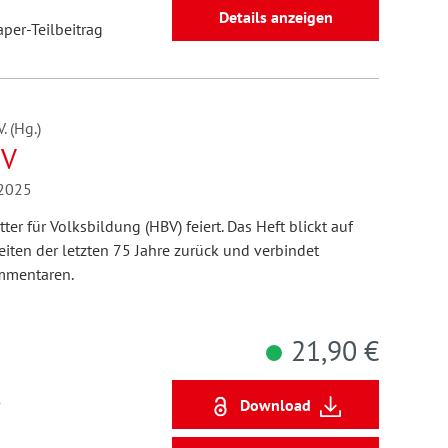
Details anzeigen
aper-Teilbeitrag
 (Hg.)
BV
/2025
er für Volksbildung (HBV) feiert. Das Heft blickt auf
ten der letzten 75 Jahre zurück und verbindet
ommentaren.
21,90 €
5
Download