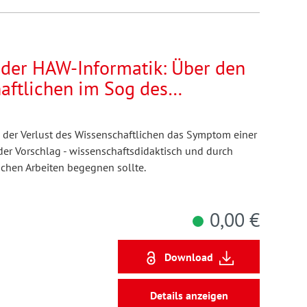
n der HAW-Informatik: Über den
aftlichen im Sog des
endungsorientierung und der
s der Verlust des Wissenschaftlichen das Symptom einer
der Vorschlag - wissenschaftsdidaktisch und durch
ichen Arbeiten begegnen sollte.
0,00 €
Download
Details anzeigen