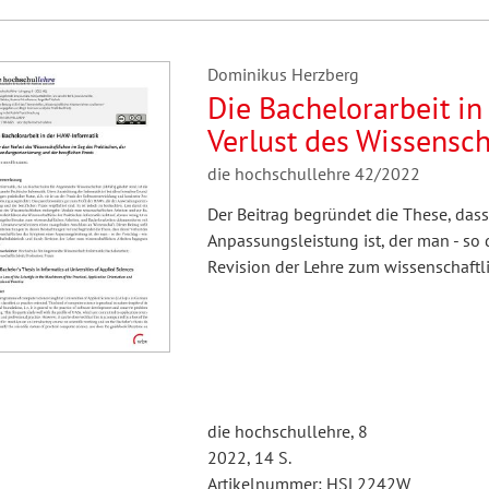
Dominikus Herzberg
Die Bachelorarbeit i
Verlust des Wissensch
Praktischen, der Anw
die hochschullehre 42/2022
beruflichen Praxis
Der Beitrag begründet die These, das
Anpassungsleistung ist, der man - so 
Revision der Lehre zum wissenschaftl
die hochschullehre, 8
2022, 14 S.
Artikelnummer: HSL2242W