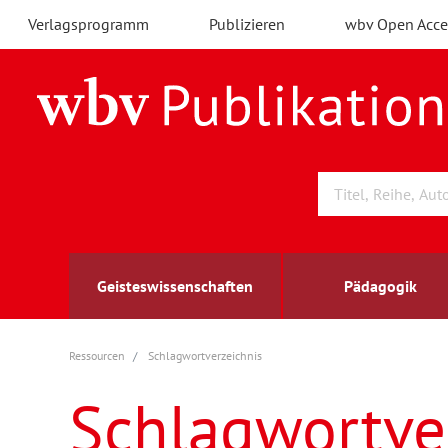
Verlagsprogramm
Publizieren
wbv Open Acce
Geisteswissenschaften
Pädagogik
Ressourcen
Schlagwortverzeichnis
Archäologie
Arbeitsmarktforschung
Berufs- und Wirtschaftspädagogik
Außenwirtschaft
berufsbildung
A
B
K
Schlagwortve