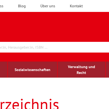
ss
Blog
Über uns
Kontakt
Verwaltung und
Sozialwissenschaften
Recht
rchitektur
ildungsforschung
irchenrecht
Erwachsenenbildung
blind-sehbehindert
rzeichnis