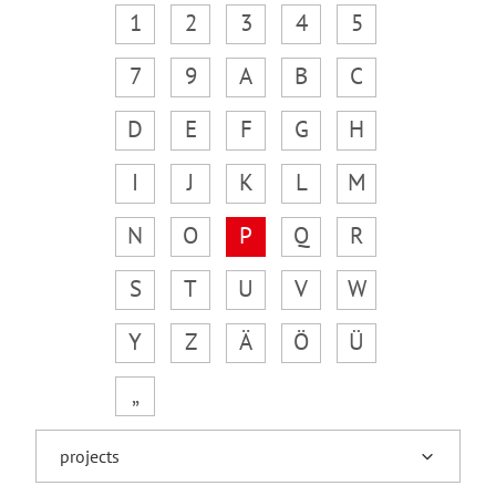
1
2
3
4
5
7
9
A
B
C
D
E
F
G
H
I
J
K
L
M
N
O
P
Q
R
S
T
U
V
W
Y
Z
Ä
Ö
Ü
„