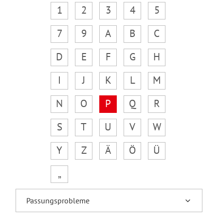
1
2
3
4
5
7
9
A
B
C
D
E
F
G
H
I
J
K
L
M
N
O
P
Q
R
S
T
U
V
W
Y
Z
Ä
Ö
Ü
„