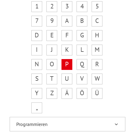
1
2
3
4
5
7
9
A
B
C
D
E
F
G
H
I
J
K
L
M
N
O
P
Q
R
S
T
U
V
W
Y
Z
Ä
Ö
Ü
„