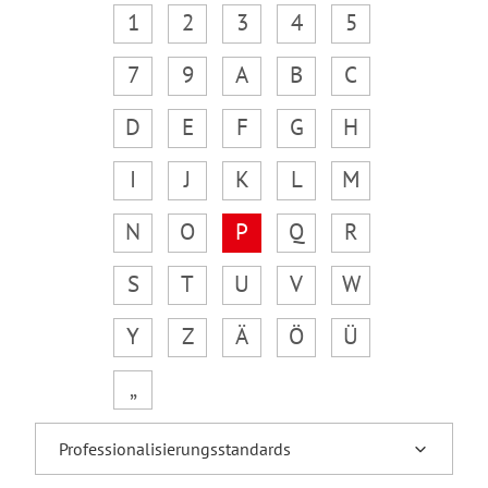
1
2
3
4
5
7
9
A
B
C
D
E
F
G
H
I
J
K
L
M
N
O
P
Q
R
S
T
U
V
W
Y
Z
Ä
Ö
Ü
„