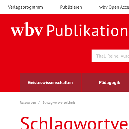
Verlagsprogramm
Publizieren
wbv Open Acce
Geisteswissenschaften
Pädagogik
Ressourcen
Schlagwortverzeichnis
Archäologie
Arbeitsmarktforschung
Berufs- und Wirtschaftspädagogik
Außenwirtschaft
berufsbildung
A
B
K
Schlagwortve