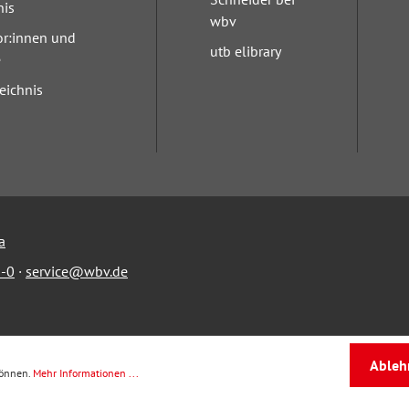
nis
wbv
or:innen und
utb elibrary
e
eichnis
a
-0
·
service@wbv.de
Ableh
können.
Mehr Informationen ...