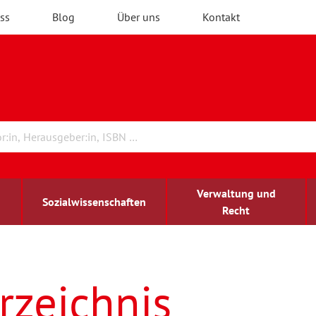
ss
Blog
Über uns
Kontakt
Verwaltung und
Sozialwissenschaften
Recht
rchitektur
ildungsforschung
irchenrecht
Erwachsenenbildung
blind-sehbehindert
rzeichnis