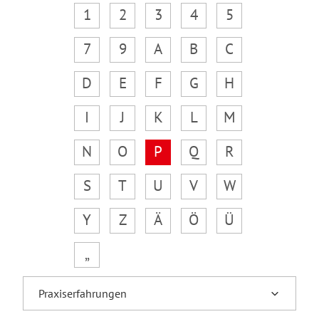
1
2
3
4
5
7
9
A
B
C
D
E
F
G
H
I
J
K
L
M
N
O
P
Q
R
S
T
U
V
W
Y
Z
Ä
Ö
Ü
„