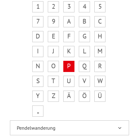
1
2
3
4
5
7
9
A
B
C
D
E
F
G
H
I
J
K
L
M
N
O
P
Q
R
S
T
U
V
W
Y
Z
Ä
Ö
Ü
„