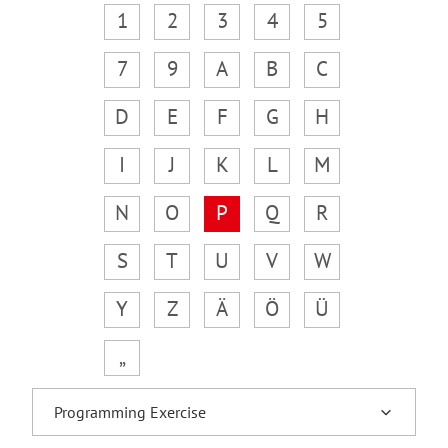
1
2
3
4
5
7
9
A
B
C
D
E
F
G
H
I
J
K
L
M
N
O
P
Q
R
S
T
U
V
W
Y
Z
Ä
Ö
Ü
„