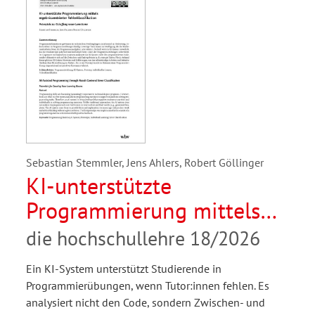
Sebastian Stemmler, Jens Ahlers, Robert Göllinger
KI-unterstützte
Programmierung mittels
ergebniszentrierter
die hochschullehre 18/2026
Fehlerklassifikation.
Ein KI-System unterstützt Studierende in
Potenziale zur Schaffung
Programmierübungen, wenn Tutor:innen fehlen. Es
neuer Lernräume
analysiert nicht den Code, sondern Zwischen- und