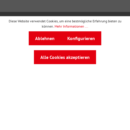
Diese Website verwendet Cookies, um eine bestmögliche Erfahrung bieten zu
wbv Publikation
ist ein Geschäftsbereich von
wbv
können.
Mehr Informationen ...
Media
Ablehnen
Konfigurieren
Auf dem Esch 4 · 33619 Bielefeld · Telefon
0521
91101-0
·
service@wbv.de
Alle Cookies akzeptieren
Folgen Sie uns auf: