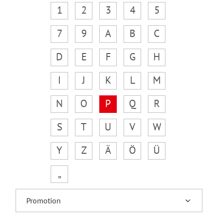
1
2
3
4
5
7
9
A
B
C
D
E
F
G
H
I
J
K
L
M
N
O
P
Q
R
S
T
U
V
W
Y
Z
Ä
Ö
Ü
„