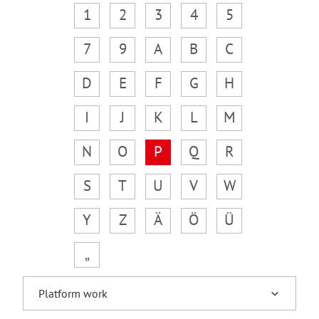
1
2
3
4
5
7
9
A
B
C
D
E
F
G
H
I
J
K
L
M
N
O
P
Q
R
S
T
U
V
W
Y
Z
Ä
Ö
Ü
„