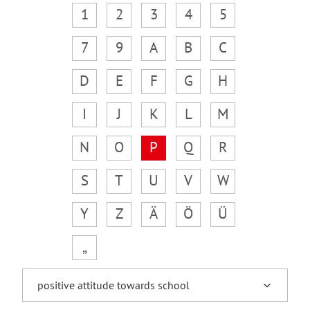
1
2
3
4
5
7
9
A
B
C
D
E
F
G
H
I
J
K
L
M
N
O
P
Q
R
S
T
U
V
W
Y
Z
Ä
Ö
Ü
„