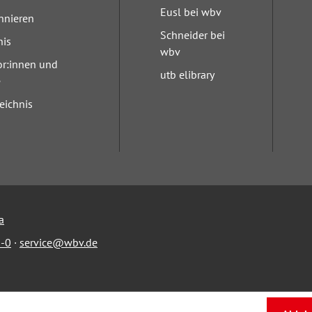
Eusl bei wbv
nnieren
Schneider bei
nis
wbv
or:innen und
utb elibrary
e
eichnis
a
-0
·
service@wbv.de