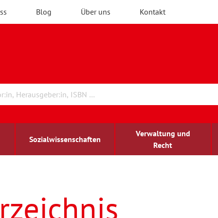
ss
Blog
Über uns
Kontakt
Verwaltung und
Sozialwissenschaften
Recht
rchitektur
ildungsforschung
irchenrecht
Erwachsenenbildung
blind-sehbehindert
rzeichnis