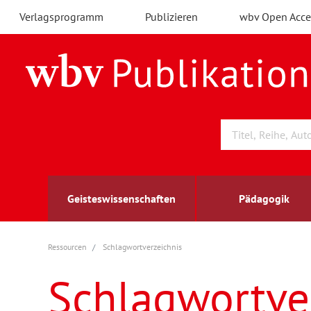
Verlagsprogramm
Publizieren
wbv Open Acce
Geisteswissenschaften
Pädagogik
Ressourcen
Schlagwortverzeichnis
Archäologie
Arbeitsmarktforschung
Berufs- und Wirtschaftspädagogik
Außenwirtschaft
berufsbildung
A
B
K
Schlagwortve