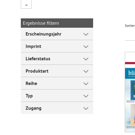
„
Forum Arbeitslehre
Ergebnisse filtern
Sortie
Erscheinungsjahr
Imprint
Lieferstatus
Produktart
Reihe
Typ
Zugang